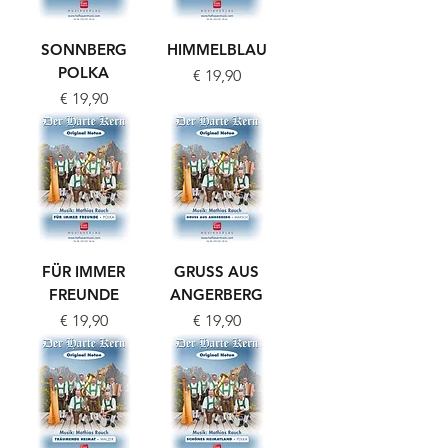
SONNBERG
HIMMELBLAU
POLKA
Preis
€ 19,90
Preis
€ 19,90
FÜR IMMER
GRUSS AUS
FREUNDE
ANGERBERG
Preis
Preis
€ 19,90
€ 19,90