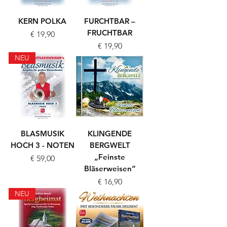
KERN POLKA
FURCHTBAR –
FRUCHTBAR
Preis
€ 19,90
Preis
€ 19,90
NEU
BLASMUSIK
KLINGENDE
HOCH 3 - NOTEN
BERGWELT
„Feinste
Preis
€ 59,00
Bläserweisen“
Preis
€ 16,90
NEU