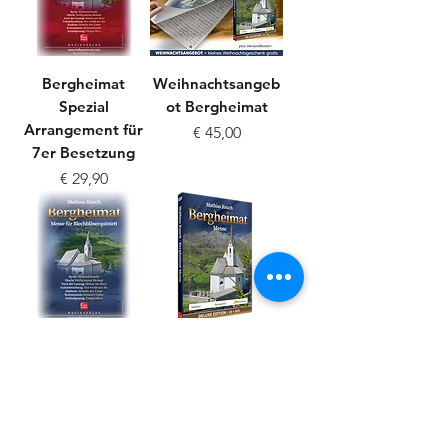
Bergheimat
Weihnachtsangeb
Spezial
ot Bergheimat
Arrangement für
Preis
€ 45,00
7er Besetzung
Preis
€ 29,90
Bergheimat Messe
Bergheimat
für
DELUXE EDITION
Blechbläserquinte
Preis
€ 24,00
tt
Preis
€ 29,90