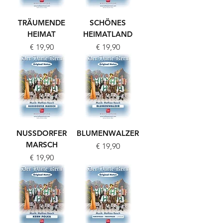
TRÄUMENDE
SCHÖNES
HEIMAT
HEIMATLAND
Preis
Preis
€ 19,90
€ 19,90
NUSSDORFER
BLUMENWALZER
MARSCH
Preis
€ 19,90
Preis
€ 19,90