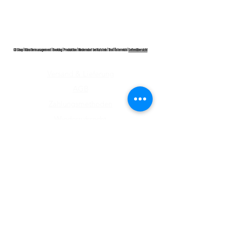
CD Shop | Künstlermanagement | Booking | Produktion | Niederndorf bei Kufstein | Tirol | Österreich |
Seitenübersicht
Versand & Lieferung
AGB
Zahlungsmethoden
Wiederrufsrecht
Impressum
Datenschutz​
ABONNIEREN