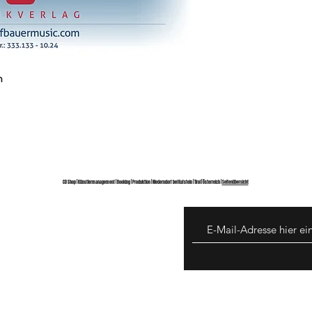
n
CD Shop | Künstlermanagement | Booking | Produktion | Niederndorf bei Kufstein | Tirol | Österreich |
Seitenübersicht