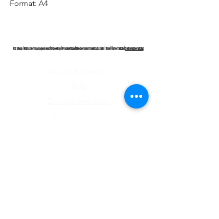
Format: A4
CD Shop | Künstlermanagement | Booking | Produktion | Niederndorf bei Kufstein | Tirol | Österreich |
Seitenübersicht
Versand & Lieferung
AGB
Zahlungsmethoden
Wiederrufsrecht
Impressum
Datenschutz​
ABONNIEREN