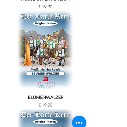
Preis
€ 19,90
BLUMENWALZER
Preis
€ 19,90