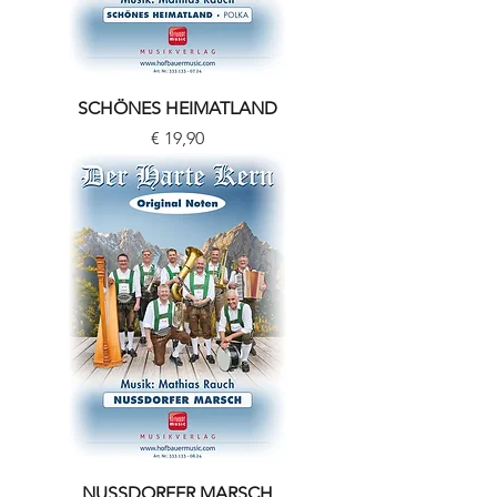
SCHÖNES HEIMATLAND
Preis
€ 19,90
NUSSDORFER MARSCH