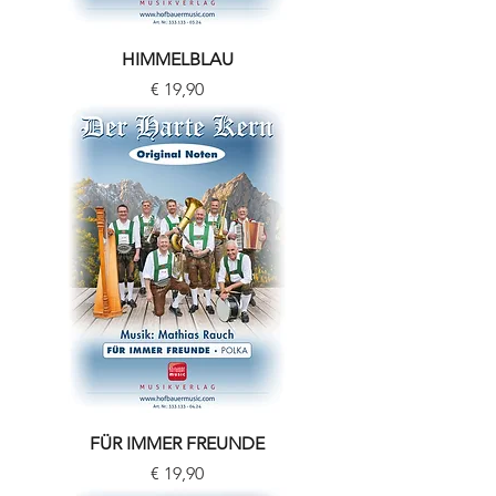
HIMMELBLAU
Preis
€ 19,90
FÜR IMMER FREUNDE
Preis
€ 19,90