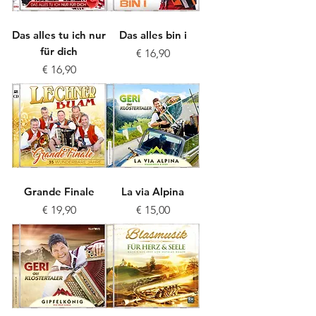
Das alles tu ich nur
Das alles bin i
für dich
Preis
€ 16,90
Preis
€ 16,90
Grande Finale
La via Alpina
Preis
Preis
€ 19,90
€ 15,00