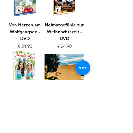
Von Herzen am
Heimatgefühle zur
Wolfgangsee -
Weihnachtszeit -
DVD
DVD
Preis
Preis
€ 24,90
€ 24,90
Von Herzen - DVD
Jausenbrett'l aus
Buchenholz
Preis
€ 24,00
Preis
€ 16,00
Mehr laden