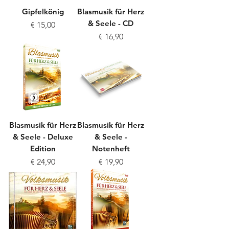
Gipfelkönig
Blasmusik für Herz
& Seele - CD
Preis
€ 15,00
Preis
€ 16,90
Blasmusik für Herz
Blasmusik für Herz
& Seele - Deluxe
& Seele -
Edition
Notenheft
Preis
Preis
€ 24,90
€ 19,90