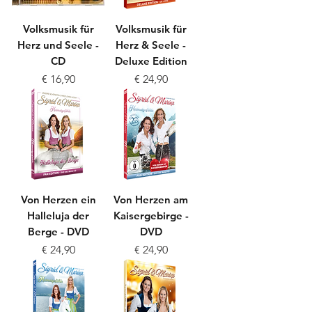
Volksmusik für
Volksmusik für
Herz und Seele -
Herz & Seele -
CD
Deluxe Edition
Preis
Preis
€ 16,90
€ 24,90
Von Herzen ein
Von Herzen am
Halleluja der
Kaisergebirge -
Berge - DVD
DVD
Preis
Preis
€ 24,90
€ 24,90