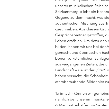
unserer musikalischen Reise se
Salzkammergut lebt ein beson
Gegend zu dem macht, was sie is
authentischen Mischung aus T
geschrieben.
Aus diesem Grund
Gesprächspartner getroffen, die
Leben erzählen.
Um dazu den p
bilden, haben wir uns bei der 
gemacht und überra­schen Euch
benen volkstümlichen Schlagern
aus vergangenen Zeiten, die u
Landschaft – sie ist der „Star“ 
haben versucht, die Schönheit
atemberaubende Bilder hier zu
1x im Jahr können wir gemei
nämlich bei
unserem musikalis
& Marina-Herbstfest im Septem