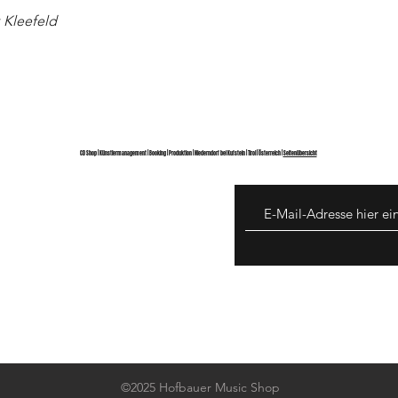
 Kleefeld
CD Shop | Künstlermanagement | Booking | Produktion | Niederndorf bei Kufstein | Tirol | Österreich |
Seitenübersicht
©2025 Hofbauer Music Shop