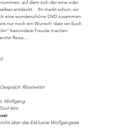
enommen, auf dem sich der eine oder
selber entdeckt…
Ihr merkt schon, wir
uch eine wun­derschöne DVD zusammen
 uns nur noch ein Wunsch: dass wir Euch
Film“ besondere Freude machen
reiche Reise…
o)
Gespräch: Rösslwirtin
St. Wolfgang
Dorf Alm
euer
richt über das Exklusive Wolfgangsee