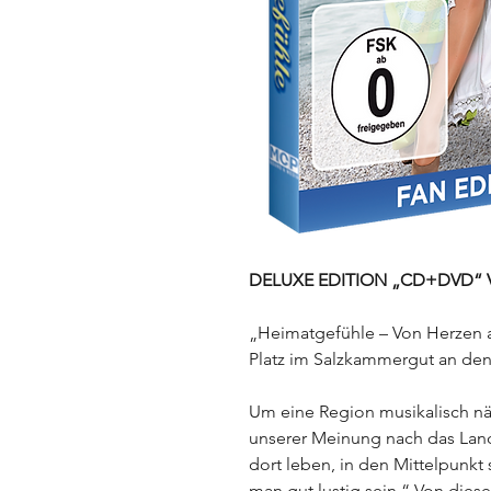
DELUXE EDITION „CD+DVD“ V
„Heimatgefühle – Von Herzen
Platz im Salzkammergut an de
Um eine Region musikalisch n
unserer Meinung nach das Land
dort leben, in den Mittelpunkt 
man gut lustig sein.“
Von diese