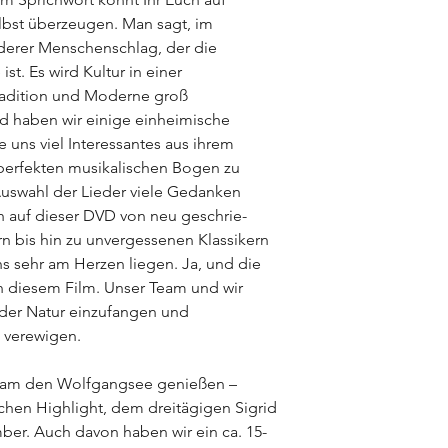
lbst überzeugen. Man sagt, im
derer Menschenschlag, der die
t. Es wird Kultur in einer
radition und Moderne groß
 haben wir einige einheimische
 uns viel Interessantes aus ihrem
erfekten musikalischen Bogen zu
Auswahl der Lieder viele Gedanken
 auf dieser DVD von neu geschrie­
 bis hin zu unvergessenen Klassi­kern
ns sehr am Herzen liegen.
Ja, und die
in diesem Film.
Unser Team und wir
 der Natur einzufangen und
 verewigen.
nsam den Wolfgangsee genießen –
chen Highlight, dem dreitägigen Sigrid
ber. Auch davon haben wir ein ca. 15-