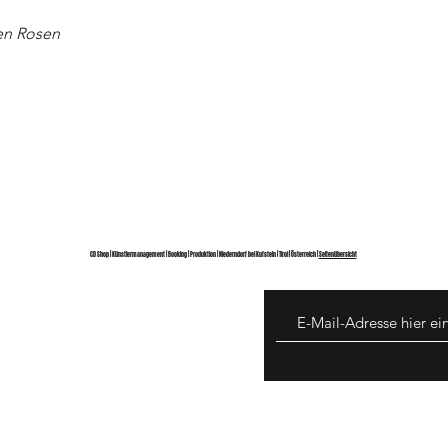
ßen Rosen
CD Shop | Künstlermanagement | Booking | Produktion | Niederndorf bei Kufstein | Tirol | Österreich |
Seitenübersicht