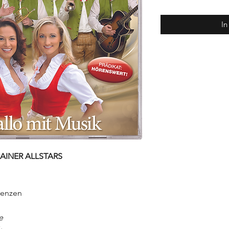
In
RAINER ALLSTARS
renzen
e