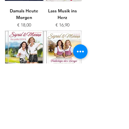
Damals Heute
Lass Musik ins
Morgen
Herz
Preis
Preis
€ 18,00
€ 16,90
Das größte Glück
Ein Halleluja der
Berge
Preis
€ 16,90
Preis
€ 16,90
Mehr laden
CD Shop | Künstlermanagement | Booking | Produktion | Niederndorf bei Kufstein | Tirol | Österreich |
Seitenübersicht