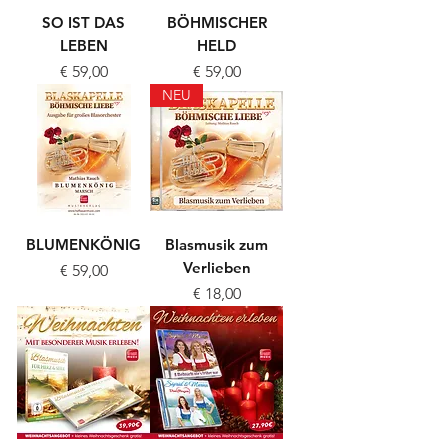
SO IST DAS
BÖHMISCHER
LEBEN
HELD
Preis
Preis
€ 59,00
€ 59,00
NEU
BLUMENKÖNIG
Blasmusik zum
Verlieben
Preis
€ 59,00
Preis
€ 18,00