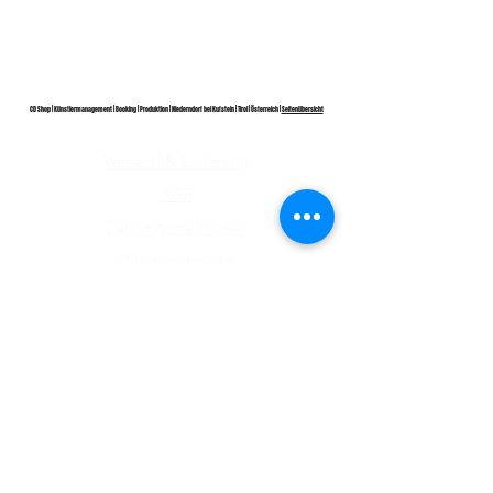
CD Shop | Künstlermanagement | Booking | Produktion | Niederndorf bei Kufstein | Tirol | Österreich |
Seitenübersicht
Versand & Lieferung
AGB
Zahlungsmethoden
Wiederrufsrecht
Impressum
Datenschutz​
ABONNIEREN