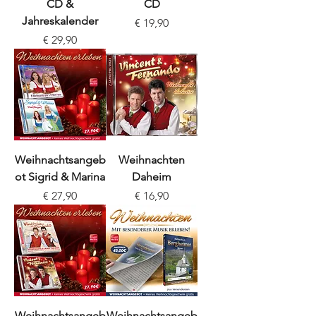
CD &
CD
Jahreskalender
Preis
€ 19,90
Preis
€ 29,90
Weihnachtsangeb
Weihnachten
ot Sigrid & Marina
Daheim
Preis
Preis
€ 27,90
€ 16,90
Weihnachtsangeb
Weihnachtsangeb