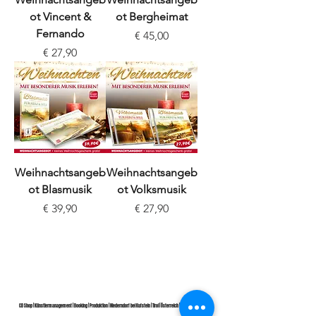
ot Vincent &
ot Bergheimat
Fernando
Preis
€ 45,00
Preis
€ 27,90
Weihnachtsangeb
Weihnachtsangeb
ot Blasmusik
ot Volksmusik
Preis
Preis
€ 39,90
€ 27,90
CD Shop | Künstlermanagement | Booking | Produktion | Niederndorf bei Kufstein | Tirol | Österreich |
Seitenübersicht