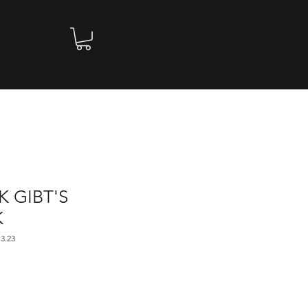
 GIBT'S
K
3.23