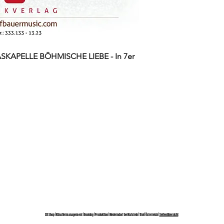
KAPELLE BÖHMISCHE LIEBE - In 7er
CD Shop | Künstlermanagement | Booking | Produktion | Niederndorf bei Kufstein | Tirol | Österreich |
Seitenübersicht