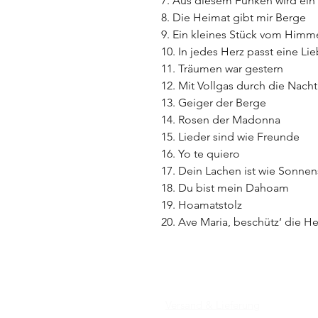
7. Aus diesem Funken wird ein
8. Die Heimat gibt mir Berge
9. Ein kleines Stück vom Himm
10. In jedes Herz passt eine Li
11. Träumen war gestern
12. Mit Vollgas durch die Nacht
13. Geiger der Berge
14. Rosen der Madonna
15. Lieder sind wie Freunde
16. Yo te quiero
17. Dein Lachen ist wie Sonne
18. Du bist mein Dahoam
19. Hoamatstolz
20. Ave Maria, beschütz‘ die H
Versand & Lieferung