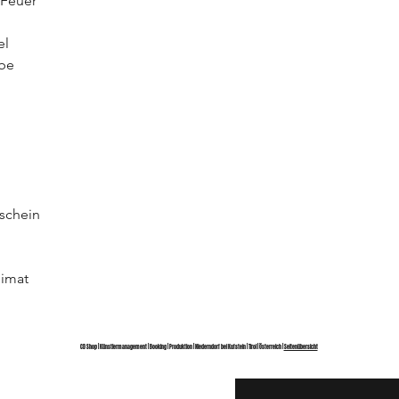
 Feuer
el
ebe
nschein
eimat
CD Shop | Künstlermanagement | Booking | Produktion | Niederndorf bei Kufstein | Tirol | Österreich |
Seitenübersicht