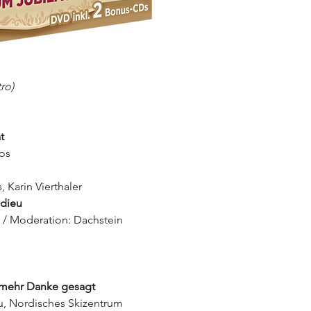
ro)
t
oos
 Karin Vierthaler
adieu
 / Moderation: Dachstein
t mehr Danke gesagt
u, Nordisches Skizentrum