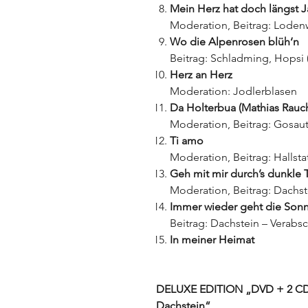
Mein Herz hat doch längst J
Moderation, Beitrag: Lodenw
Wo die Alpenrosen blüh‘n
Beitrag: Schladming, Hopsi
Herz an Herz
Moderation: Jodlerblasen
Da Holterbua (Mathias Rauc
Moderation, Beitrag: Gosau
Ti amo
Moderation, Beitrag: Hallsta
Geh mit mir durch’s dunkle T
Moderation, Beitrag: Dachste
Immer wieder geht die Sonn
Beitrag: Dachstein – Verab
In meiner Heimat
DELUXE EDITION „DVD + 2 CD
Dachstein“