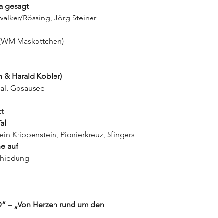
a gesagt
alker/Rössing, Jörg Steiner
 (WM Maskottchen)
h & Harald Kobler)
tal, Gosausee
tt
al
in Krippenstein, Pionierkreuz, 5fingers
e auf
schiedung
“ – „Von Herzen rund um den