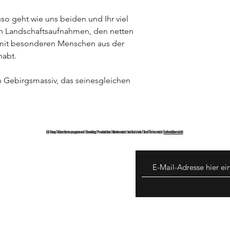
so geht wie uns beiden und Ihr viel
en Landschaftsaufnahmen, den netten
mit besonderen Menschen aus der
habt.
n Gebirgsmassiv, das seinesgleichen
CD Shop | Künstlermanagement | Booking | Produktion | Niederndorf bei Kufstein | Tirol | Österreich |
Seitenübersicht