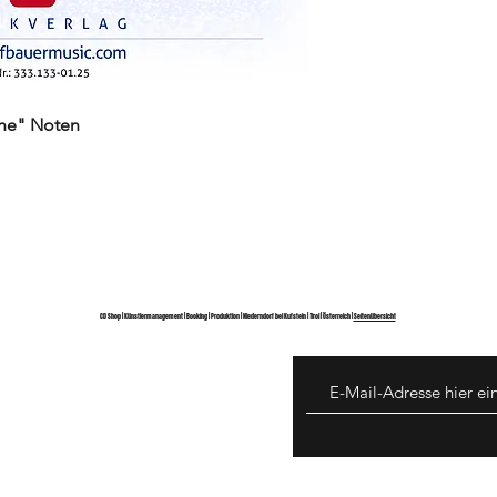
che" Noten
CD Shop | Künstlermanagement | Booking | Produktion | Niederndorf bei Kufstein | Tirol | Österreich |
Seitenübersicht