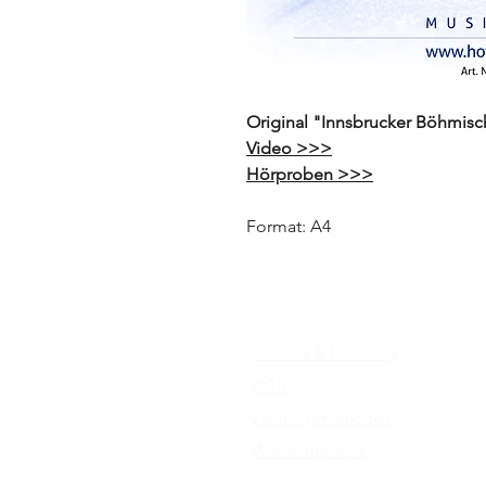
Original "Innsbrucker Böhmis
Video >>>
Hörproben >>>
Format: A4
Versand & Lieferung
AGB
Zahlungsmethoden
Wiederrufsrecht
Impressum