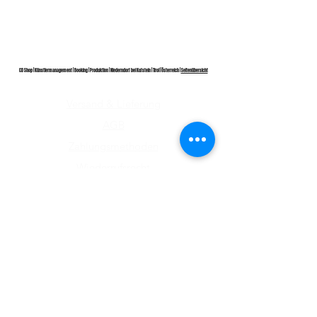
CD Shop | Künstlermanagement | Booking | Produktion | Niederndorf bei Kufstein | Tirol | Österreich |
Seitenübersicht
Versand & Lieferung
AGB
Zahlungsmethoden
Wiederrufsrecht
Impressum
Datenschutz​
ABONNIEREN