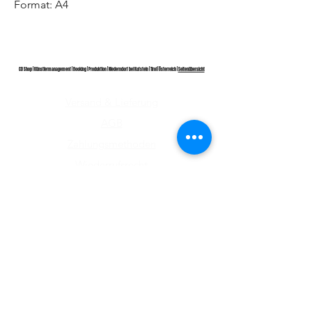
Format: A4
CD Shop | Künstlermanagement | Booking | Produktion | Niederndorf bei Kufstein | Tirol | Österreich |
Seitenübersicht
Versand & Lieferung
AGB
Zahlungsmethoden
Wiederrufsrecht
Impressum
Datenschutz​
ABONNIEREN