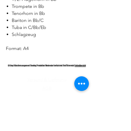
Trompete in Bb
Tenorhorn in Bb
Bariton in Bb/C
Tuba in C/Bb/Eb
Schlagzeug
Format: A4
CD Shop | Künstlermanagement | Booking | Produktion | Niederndorf bei Kufstein | Tirol | Österreich |
Seitenübersicht
Versand & Lieferung
AGB
Zahlungsmethoden
Wiederrufsrecht
Impressum
Datenschutz​