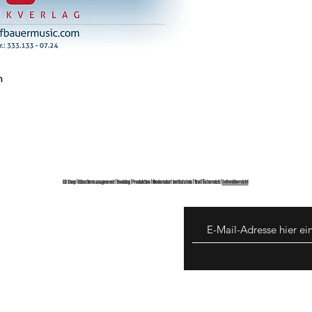
n
CD Shop | Künstlermanagement | Booking | Produktion | Niederndorf bei Kufstein | Tirol | Österreich |
Seitenübersicht