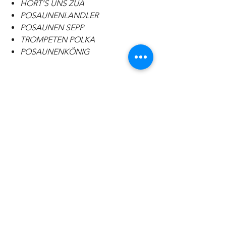
HÖRT’S UNS ZUA
POSAUNENLANDLER
POSAUNEN SEPP
TROMPETEN POLKA
POSAUNENKÖNIG
CD Shop | Künstlermanagement | Booking | Produktion | Niederndorf bei Kufstein | Tirol | Österreich |
Seitenübersicht
Versand & Lieferung
AGB
Zahlungsmethoden
Wiederrufsrecht
Impressum
Datenschutz​