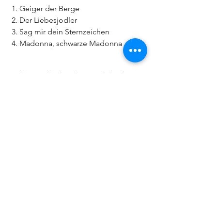
Geiger der Berge
Der Liebesjodler
Sag mir dein Sternzeichen
Madonna, schwarze Madonna
CD Shop | Künstlermanagement | Booking | Produktion | Niederndorf bei Kufstein | Tirol | Österreich |
Seitenübersicht
Versand & Lieferung
AGB
Zahlungsmethoden
Wiederrufsrecht
Impressum
Datenschutz​