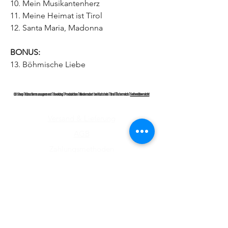
10. Mein Musikantenherz
11. Meine Heimat ist Tirol
12.
Santa Maria, Madonna
BONUS:
13. Böhmische Liebe
CD Shop | Künstlermanagement | Booking | Produktion | Niederndorf bei Kufstein | Tirol | Österreich |
Seitenübersicht
Versand & Lieferung
AGB
Zahlungsmethoden
Wiederrufsrecht
Impressum
Datenschutz​