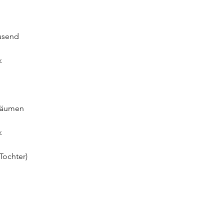
ausend
k
träumen
k
Tochter)