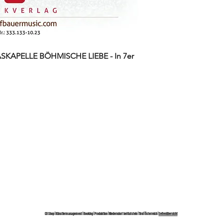
KAPELLE BÖHMISCHE LIEBE - In 7er
CD Shop | Künstlermanagement | Booking | Produktion | Niederndorf bei Kufstein | Tirol | Österreich |
Seitenübersicht