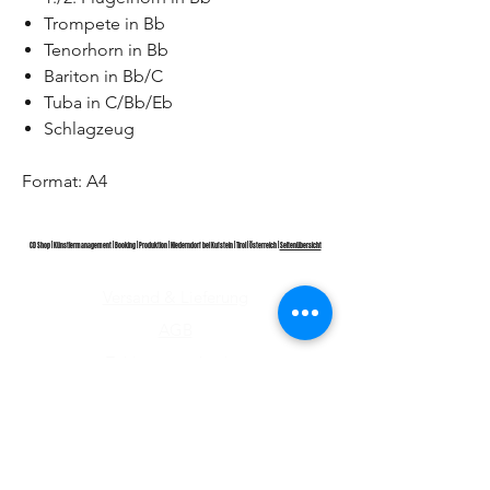
Trompete in Bb
Tenorhorn in Bb
Bariton in Bb/C
Tuba in C/Bb/Eb
Schlagzeug
Format: A4
CD Shop | Künstlermanagement | Booking | Produktion | Niederndorf bei Kufstein | Tirol | Österreich |
Seitenübersicht
Versand & Lieferung
AGB
Zahlungsmethoden
Wiederrufsrecht
Impressum
Datenschutz​