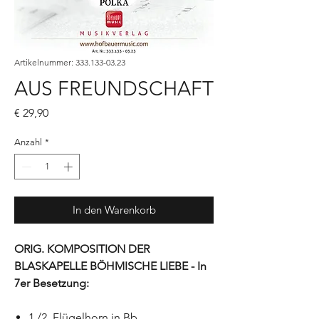
Artikelnummer: 333.133-03.23
AUS FREUNDSCHAFT
Preis
€ 29,90
Anzahl
*
In den Warenkorb
ORIG. KOMPOSITION DER
BLASKAPELLE BÖHMISCHE LIEBE - In
7er Besetzung:
1./2. Flügelhorn in Bb