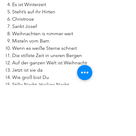
Es ist Winterzeit
Steht’s auf ihr Hirten
Christrose
Sankt Josef
Weihnachten is nimmer weit
Misteln vom Bam
Wenn es weiße Sterne schneit
Die stillste Zeit in unsren Bergen
Auf der ganzen Welt ist Weihnacht
Jetzt ist sie da
Wie groß bist Du
Stille Nacht, Heilige Nacht
CD Shop | Künstlermanagement | Booking | Produktion | Niederndorf bei Kufstein | Tirol | Österreich |
Seitenübersicht
Versand & Lieferung
AGB
Zahlungsmethoden