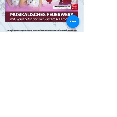
CD Shop | Künstlermanagement | Booking | Produktion | Niederndorf bei Kufstein | Tirol | Österreich |
Seitenübersicht
Versand & Lieferung
AGB
Zahlungsmethoden
Wiederrufsrecht
Impressum
Datenschutz​
ABONNIEREN