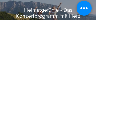
Heimatgefühle - Das
Konzertprogramm mit Herz
Video abspielen
CD Shop | Künstlermanagement | Booking | Produktion | Niederndorf bei Kufstein | Tirol | Österreich |
Seitenübersicht
Versand & Lieferung
AGB
Zahlungsmethoden
Wiederrufsrecht
Impressum
Datenschutz​